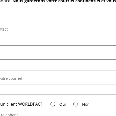
noncé.
Nous garderons votre courriel confidentiel et vous
tact
otre courriel
 un client WORLDPAC?
Qui
Non
 telephone