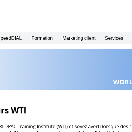
 speedDIAL
Formation
Marketing client
Services
WORLD
urs WTI
RLDPAC Training Institute (WTI) et soyez averti lorsque des